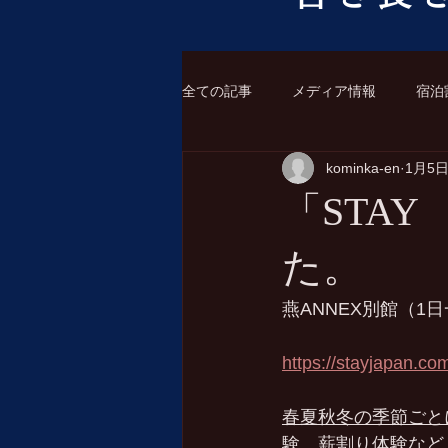
全ての記事
メディア情報
宿泊
kominka-en
1月5
「STAY
た。
燕ANNEX別館（1
https://stayjapan.co
春夏秋冬の季節ごと
験、薪割り体験など