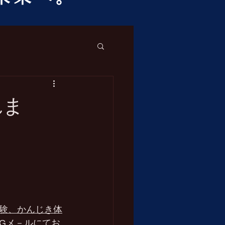
れま
験、かんじき体
Gメ－ルにてお