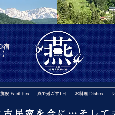
の宿
- 】
設 Facilities
燕で過ごす1日
お料理 Dishes
ラ
き古民家を今に…そして