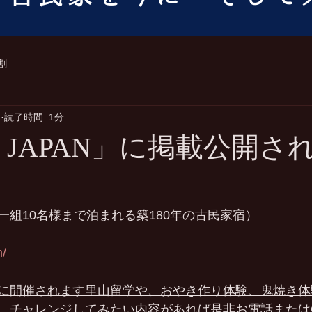
割
日
読了時間: 1分
 JAPAN」に掲載公開さ
日一組10名様まで泊まれる築180年の古民家宿）
m/
に開催されます里山留学や、おやき作り体験、鬼焼き体
、チャレンジしてみたい内容があれば是非お電話または