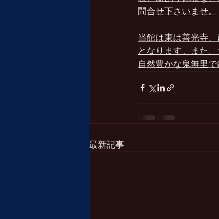
問合せ下さいませ。
当館は東は善光寺、
となります。また、
自然豊かな鬼無里で
最新記事