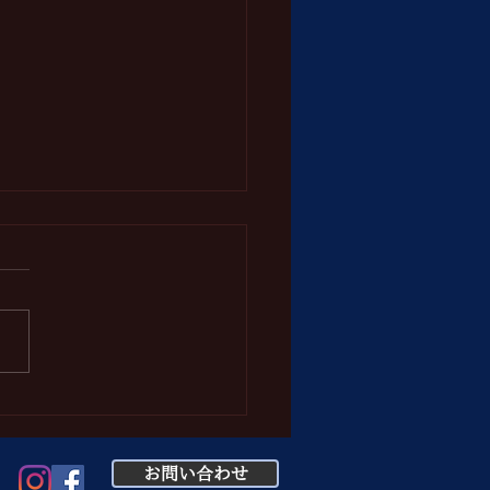
んランチ営業変更につい
8年4月1日（水）～令和8年4
３日（木）まで、国道４０６
白馬方面の土砂崩れ復旧作業
る全面通行止めに伴い、白馬
鬼無里へお越しになる場合は
村経由のル－トとなります。
ため、ランチ営業を不定休
お問い合わせ
日10食限定）で営業しており