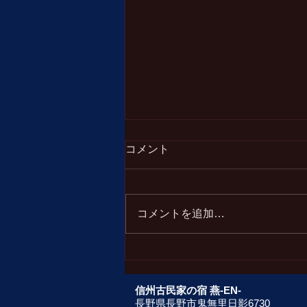
【お知らせ】国道406号（白
コメント
沢峠）をご利用予定の皆さま
へ
災害復旧工事に伴う国道406号 全
面通行止のお知らせ 国道406号に
コメントを追加…
おける以下の区間が災害復旧工事
のため終日全面通行止 になりま
す。大変ご不便をお掛け致します
が、ご理解とご協力をお願いいた
します。 【内容】 通行止区
信州古民家の宿 燕-EN-
間：国道406号 小川村・白馬村
長野県長野市鬼無里日影6730