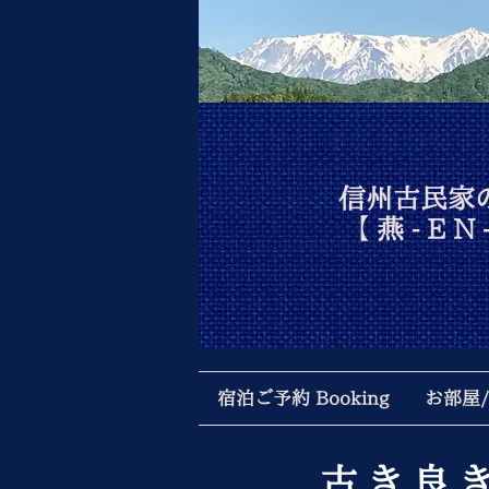
信州古民家
【 燕
- E N 
宿泊ご予約 Booking
お部屋/施
古き良