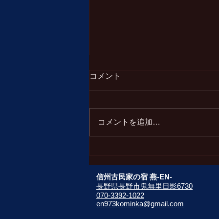
【お知らせ】国道406号（白
コメント
沢峠）をご利用予定の皆さま
へ
災害復旧工事に伴う国道406号 全
面通行止のお知らせ 国道406号に
コメントを追加…
おける以下の区間が災害復旧工事
のため終日全面通行止 になりま
す。大変ご不便をお掛け致します
が、ご理解とご協力をお願いいた
します。 【内容】 通行止区
信州古民家の宿 燕-EN-
間：国道406号 小川村・白馬村
長野県長野市鬼無里日影6730
070-3392-1022
境（鬼無里側）～白沢三差路（白
en973kominka@gmail.com
馬側） 通行止期間：令和8