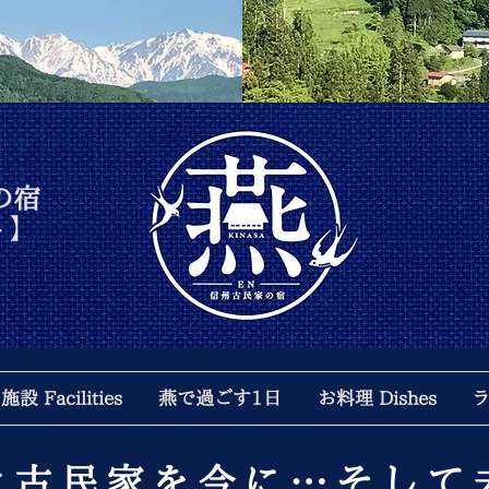
の宿
- 】
設 Facilities
燕で過ごす1日
お料理 Dishes
ラ
き古民家を今に…そして