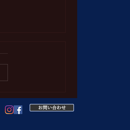
んランチ営業変更につい
8年4月1日（水）～令和8年4
３日（木）まで、国道４０６
白馬方面の土砂崩れ復旧作業
る全面通行止めに伴い、白馬
鬼無里へお越しになる場合は
村経由のル－トとなります。
ため、ランチ営業を不定休
お問い合わせ
日10食限定）で営業しており
たが、全面通行止め期間中、
予約のみ受付と変更させてい