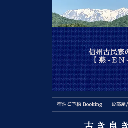
信州古民家
【 燕
- E N 
宿泊ご予約 Booking
お部屋/施
古き良