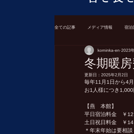
全ての記事
メディア情報
宿泊
kominka-en
2023
冬期暖房
更新日：
2025年2月2日
毎年11月1日から4
お1人様につき1,0
【燕　本館】
平日宿泊料金　￥12，
土日祝日料金　￥14，
＊年末年始は要相談