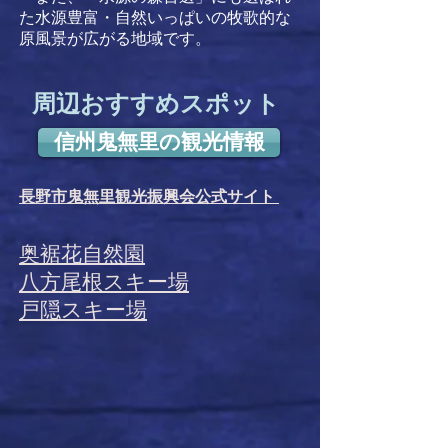
た水源豊富・自然いっぱいの牧歌的な
原風景が広がる地域です。
​周辺おすすめスポット
信州鬼無里の観光情報
長野市鬼無里観光振興会公式サイト
奥裾花自然園
八方尾根スキー場
戸隠スキー場