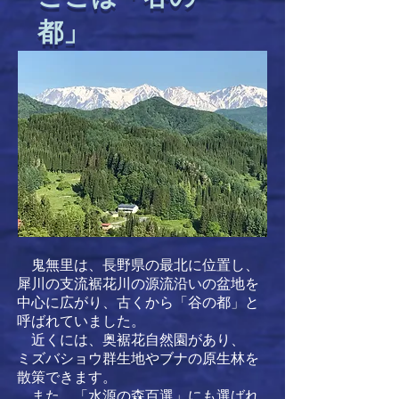
都」
​ 鬼無里は、長野県の最北に位置し、
犀川の支流裾花川の源流沿いの盆地を
中心に広がり、古くから「谷の都」と
呼ばれていました。
​近くには、奥裾花自然園があり、
ミズバショウ群生地やブナの原生林を
散策できます。
また、「水源の森百選」にも選ばれ