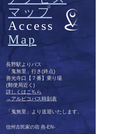
マップ
Access
Map
長野駅よりバス
「鬼無里」行き(終点)
善光寺口【７番】乗り場
(郵便局近く)
詳しくはこちら
→アルピコバス時刻表
「鬼無里」より送迎いたします。
​信州古民家の宿 燕-EN-